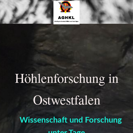
Höhlenforschung in
Ostwes
tfalen
Wissenschaft und Forschung
unter T
age