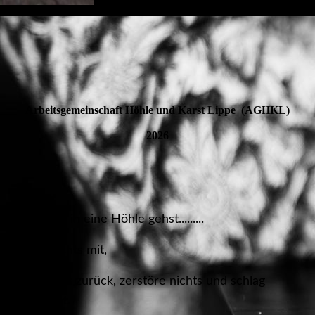
Arbeitsgemeinschaft Höhle und Karst Lippe (AGHKL)
2026
Wenn du in eine Höhle gehst.........
nimm nichts mit,
lass nichts zurück, zerstöre nichts und schlag
nichts tot.