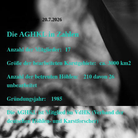
Letztes Update: 20.7.2026
Die AGHKL in Zahlen
Anzahl der Mitglieder: 17
Größe der bearbeiteten Karstgebiete: ca. 3000 km2
Anzahl der betreuten Höhlen: 210 davon 26
unbearbeitet
Gründungsjahr: 1985
Die AGHKL ist Mitglied im VdHK (Verband der
deutschen Höhlen- und Karstforscher)